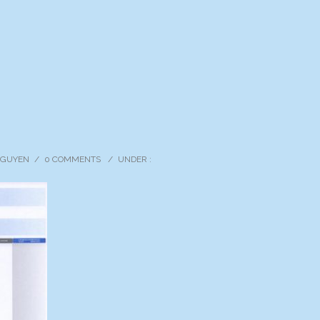
6
 NGUYEN
/
0 COMMENTS
/
UNDER :