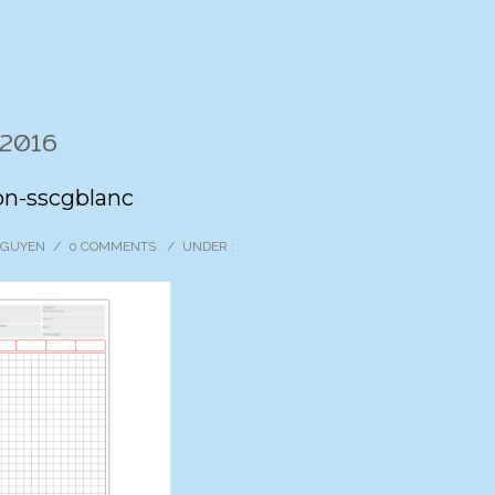
 2016
on-sscgblanc
 NGUYEN
/
0 COMMENTS
/
UNDER :