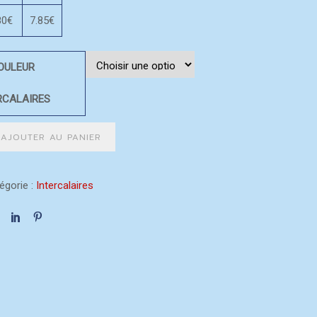
80€
7.85€
OULEUR
RCALAIRES
AJOUTER AU PANIER
égorie :
Intercalaires