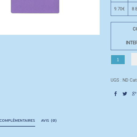
9.70€
8.
C
INTE
UGS :
ND
Cat
 COMPLÉMENTAIRES
AVIS (0)