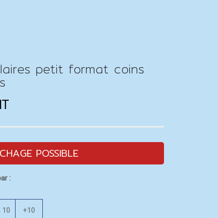
laires petit format coins
s
HT
CHAGE POSSIBLE
ar :
à 10
+10