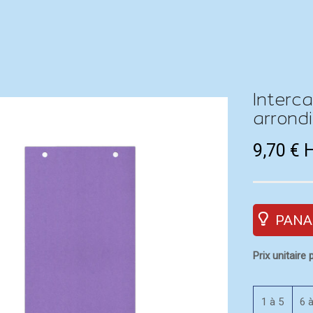
Interca
arrondi
9,70
€
PANA
Prix unitaire p
1 à 5
6 